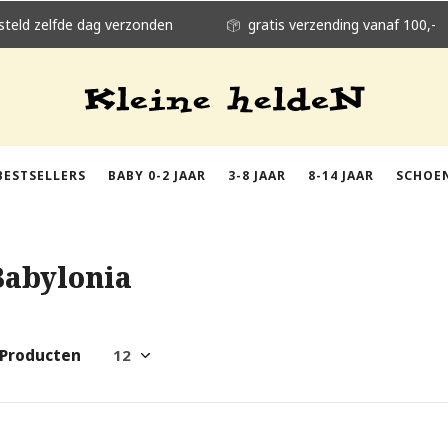
steld zelfde dag verzonden
gratis verzending vanaf 100,-
BESTSELLERS
BABY 0-2 JAAR
3-8 JAAR
8-14 JAAR
SCHOE
Babylonia
 Producten