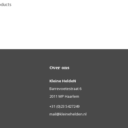
oducts
Over ons
Kleine HeldeN
Barrevoetestraat 6
2011 WP Haarlem
+31 (0)23 5427249
mail@kleinehelden.nl