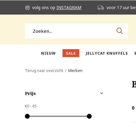
volg ons op
INSTAGRAM
voor 17 uur be
NIEUW
SALE
JELLYCAT KNUFFELS
Terug naar overzicht
Merken
Prijs
€0
-
€5
0