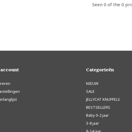
Seen 0 of the 0 pr
 account
Categorieën
treren
NIEUW
estellingen
SALE
erlanglijst
JELLYCAT KNUFFELS
BESTSELLERS
Baby 0-2 jaar
3-8 jaar
8-14 jaar