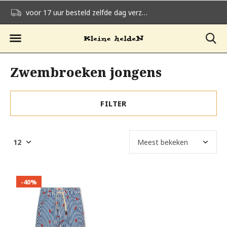
voor 17 uur besteld zelfde dag verzonden
gratis verzending v
Zwembroeken jongens
FILTER
-40%