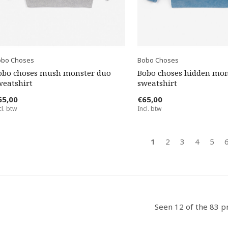
obo Choses
Bobo Choses
obo choses mush monster duo
Bobo choses hidden mon
weatshirt
sweatshirt
65,00
€65,00
cl. btw
Incl. btw
1
2
3
4
5
Seen 12 of the 83 p