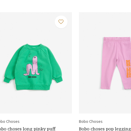
obo Choses
Bobo Choses
obo choses long pinky puff
Bobo choses pop legging