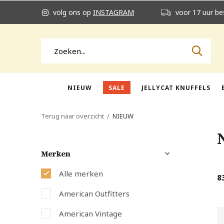
volg ons op
INSTAGRAM
voor 17 uur be
NIEUW
SALE
JELLYCAT KNUFFELS
Terug naar overzicht
NIEUW
Merken
Alle merken
8
American Outfitters
American Vintage