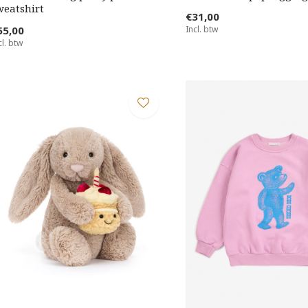
weatshirt
€31,00
55,00
Incl. btw
cl. btw