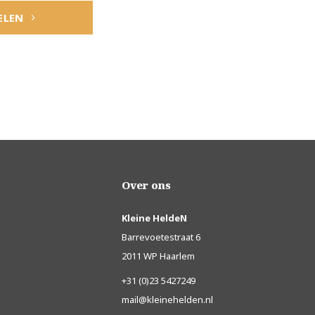
ELEN
Over ons
Kleine HeldeN
Barrevoetestraat 6
2011 WP Haarlem
+31 (0)23 5427249
mail@kleinehelden.nl