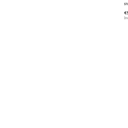
s
€
In