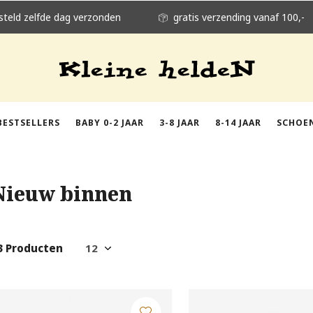
steld zelfde dag verzonden
gratis verzending vanaf 100,-
BESTSELLERS
BABY 0-2 JAAR
3-8 JAAR
8-14 JAAR
SCHOE
Nieuw binnen
3 Producten