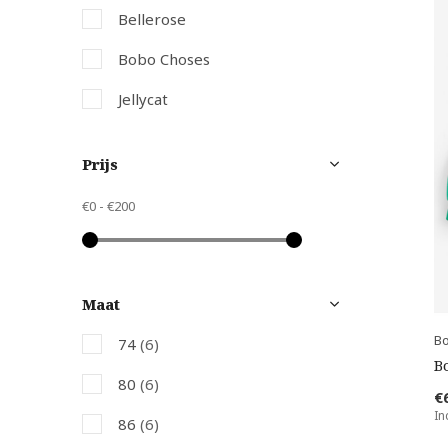
Bellerose
Bobo Choses
Jellycat
Joha
Prijs
Mary's
€0
-
€200
Micro Step
The New Society
Maat
B
74
(6)
B
80
(6)
€
In
86
(6)