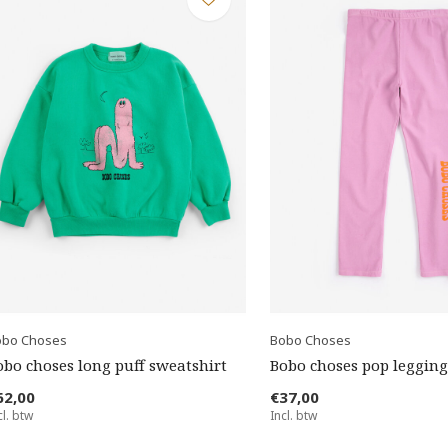
obo Choses
Bobo Choses
obo choses long puff sweatshirt
Bobo choses pop legging
62,00
€37,00
cl. btw
Incl. btw