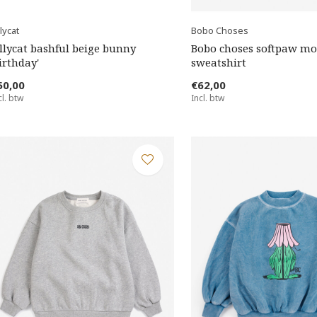
llycat
Bobo Choses
ellycat bashful beige bunny
Bobo choses softpaw mo
irthday'
sweatshirt
50,00
€62,00
cl. btw
Incl. btw