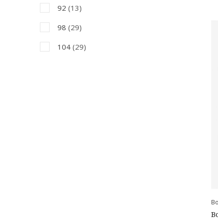
92
(13)
98
(29)
104
(29)
110
(29)
116
(29)
128
(50)
140
(43)
152
(43)
164
(39)
B
B