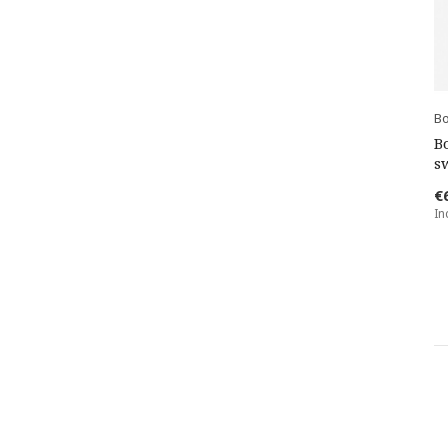
B
B
s
€
In