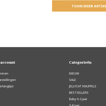
TOON MEER ARTIK
 account
Categorieën
treren
NIEUW
estellingen
SALE
erlanglijst
JELLYCAT KNUFFELS
BESTSELLERS
Baby 0-2 jaar
3-8 jaar