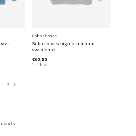
Bobo Choses
ster
Bobo choses bigtooth lemon
sweatshirt
€62,00
Incl. btw
6
7
roducts