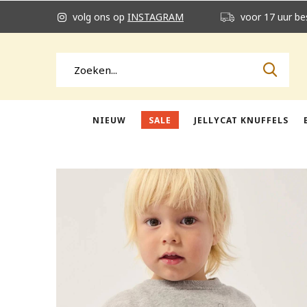
volg ons op
INSTAGRAM
voor 17 uur be
NIEUW
SALE
JELLYCAT KNUFFELS