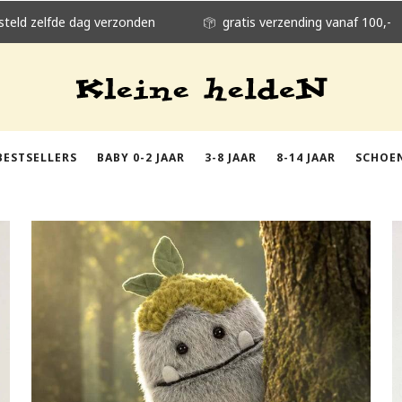
steld zelfde dag verzonden
gratis verzending vanaf 100,-
BESTSELLERS
BABY 0-2 JAAR
3-8 JAAR
8-14 JAAR
SCHOE