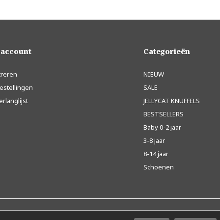
 account
Categorieën
treren
NIEUW
estellingen
SALE
erlanglijst
JELLYCAT KNUFFELS
BESTSELLERS
Baby 0-2 jaar
3-8 jaar
8-14 jaar
Schoenen