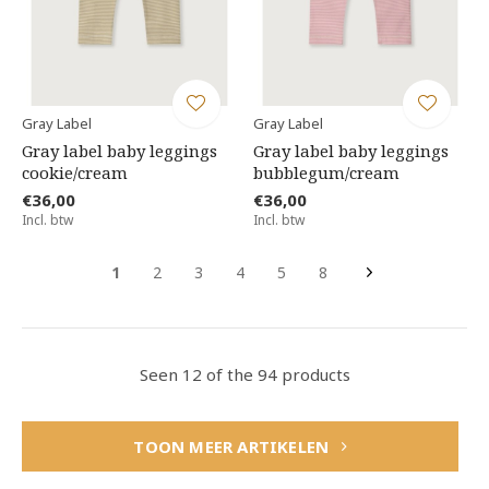
Gray Label
Gray Label
Gray label baby leggings
Gray label baby leggings
cookie/cream
bubblegum/cream
€36,00
€36,00
Incl. btw
Incl. btw
1
2
3
4
5
8
Seen 12 of the 94 products
TOON MEER ARTIKELEN