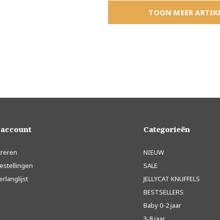
TOON MEER ARTIK
 account
Categorieën
treren
NIEUW
estellingen
SALE
erlanglijst
JELLYCAT KNUFFELS
BESTSELLERS
Baby 0-2 jaar
3-8 jaar