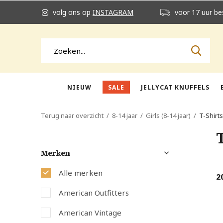
volg ons op
INSTAGRAM
voor 17 uur be
NIEUW
SALE
JELLYCAT KNUFFELS
Terug naar overzicht
8-14 jaar
Girls (8-14 jaar)
T-Shirt
Merken
Alle merken
2
American Outfitters
American Vintage