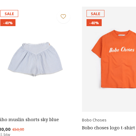
SALE
SALE
-40%
-40%
úho muslin shorts sky blue
Bobo Choses
Bobo choses logo t-shirt
30,00
€50,00
cl. btw