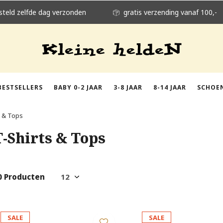
steld zelfde dag verzonden
gratis verzending vanaf 100,-
BESTSELLERS
BABY 0-2 JAAR
3-8 JAAR
8-14 JAAR
SCHOE
s & Tops
T-Shirts & Tops
0 Producten
SALE
SALE