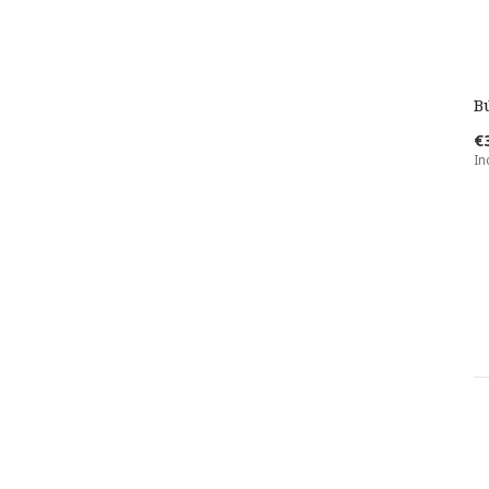
B
€
In