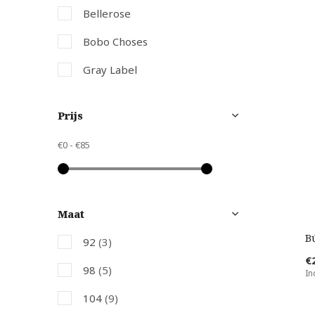
Bellerose
Bobo Choses
Gray Label
Mini Rodini
Prijs
Piupiuchick
€0
-
€85
Scotch & Soda
Maat
B
92
(3)
€
98
(5)
In
104
(9)