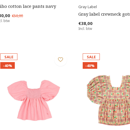
úho cotton lace pants navy
Gray Label
Gray label crewneck got
30,00
€50,00
cl. btw
€38,00
Incl. btw
SALE
SALE
-40%
-40%