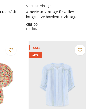
American Vintage
s tee white
American vintage fizvalley
longsleeve bordeaux vintage
€55,00
Incl. btw
SALE
-40%