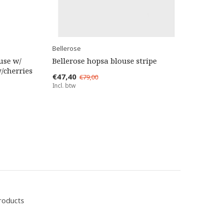
Bellerose
use w/
Bellerose hopsa blouse stripe
/cherries
€47,40
€79,00
Incl. btw
roducts