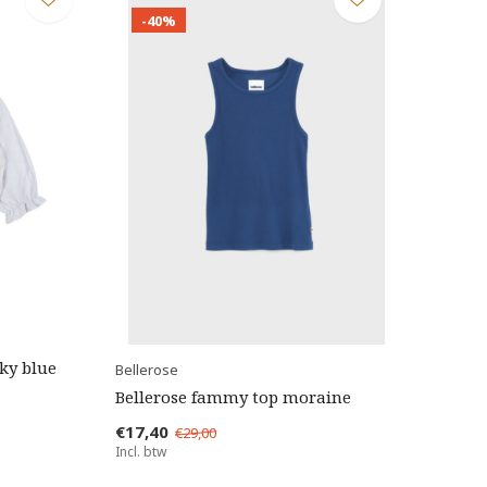
-40%
sky blue
Bellerose
Bellerose fammy top moraine
€17,40
€29,00
Incl. btw