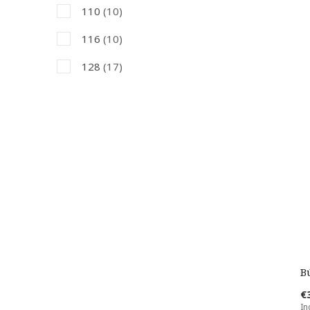
110
(10)
116
(10)
128
(17)
140
(15)
152
(14)
164
(11)
B
€
In