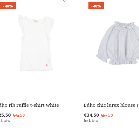
-40%
-40%
úho rib ruffle t-shirt white
Búho chic lurex blouse 
25,50
€34,50
€42,50
€57,50
cl. btw
Incl. btw