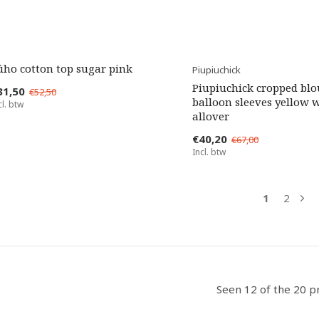
úho cotton top sugar pink
Piupiuchick
Piupiuchick cropped blo
31,50
€52,50
balloon sleeves yellow w
cl. btw
allover
€40,20
€67,00
Incl. btw
1
2
Seen 12 of the 20 p