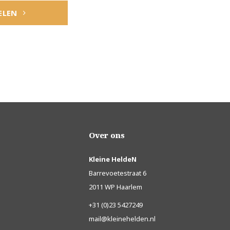
ELEN
Over ons
Kleine HeldeN
Barrevoetestraat 6
2011 WP Haarlem
+31 (0)23 5427249
mail@kleinehelden.nl