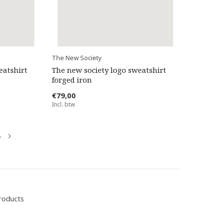
The New Society
eatshirt
The new society logo sweatshirt
forged iron
€79,00
Incl. btw
5
roducts