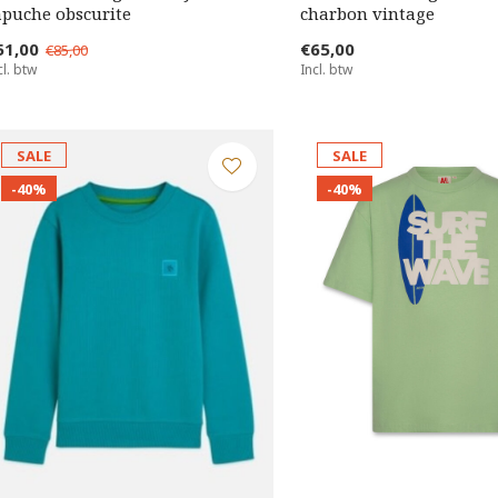
apuche obscurite
charbon vintage
51,00
€65,00
€85,00
cl. btw
Incl. btw
SALE
SALE
-40%
-40%