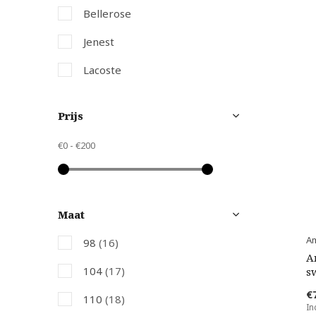
Bellerose
Jenest
Lacoste
Scotch & Soda
Prijs
The New Society
€0
-
€200
Maat
Am
98
(16)
A
104
(17)
s
€
110
(18)
In