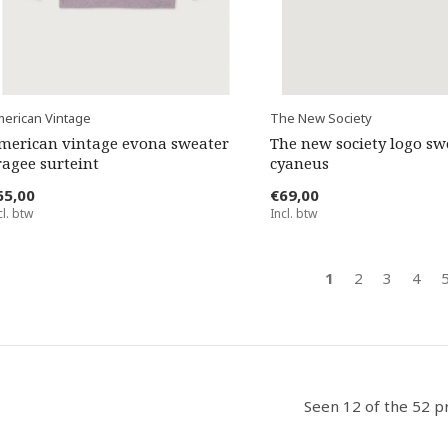
erican Vintage
The New Society
merican vintage evona sweater
The new society logo sw
ragee surteint
cyaneus
65,00
€69,00
cl. btw
Incl. btw
1
2
3
4
Seen 12 of the 52 p