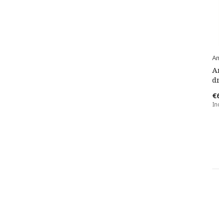
Am
A
d
€
In