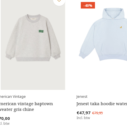
-40%
erican Vintage
Jenest
merican vintage baptown
Jenest taka hoodie wate
weater gris chine
€47,97
€79,95
70,00
Incl. btw
cl. btw