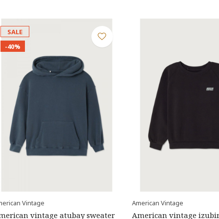
SALE
-40%
erican Vintage
American Vintage
merican vintage atubay sweater
American vintage izubi