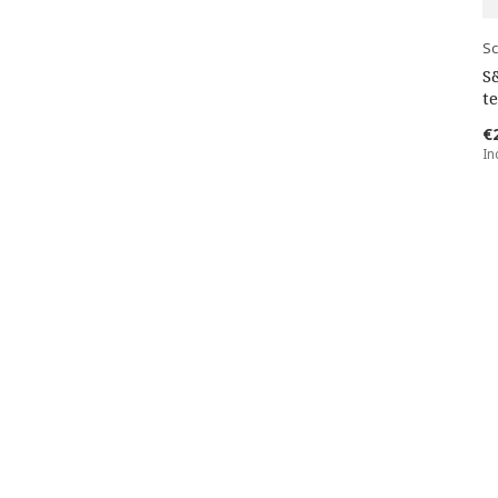
Sc
S
te
€
In