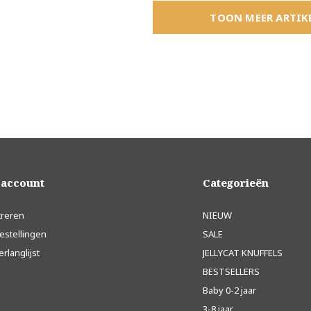
TOON MEER ARTIK
 account
Categorieën
treren
NIEUW
estellingen
SALE
erlanglijst
JELLYCAT KNUFFELS
BESTSELLERS
Baby 0-2 jaar
3-8 jaar