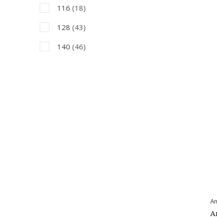
116
(18)
128
(43)
140
(46)
152
(45)
164
(40)
Am
A