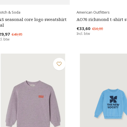
otch & Soda
American Outfitters
&S seasonal core logo sweatshirt
AO76 richmond t-shirt s
al
€33,60
€56,00
29,97
Incl. btw
€49,95
cl. btw