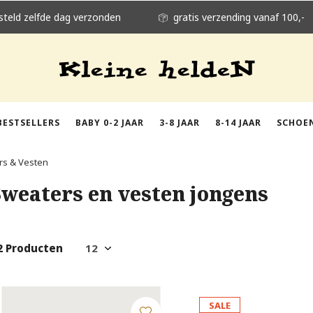
steld zelfde dag verzonden
gratis verzending vanaf 100,-
BESTSELLERS
BABY 0-2 JAAR
3-8 JAAR
8-14 JAAR
SCHOE
rs & Vesten
Sweaters en vesten jongens
2 Producten
SALE