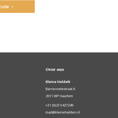
ELEN
Over ons
Kleine HeldeN
Barrevoetestraat 6
2011 WP Haarlem
+31 (0)23 5427249
mail@kleinehelden.nl