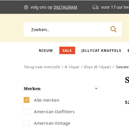
volg ons op
INSTAGRAM
voor 17 uur be
NIEUW
SALE
JELLYCAT KNUFFELS
Terug naar overzicht
8-14 jaar
Boys (8-14 jaar)
Sweate
Merken
Alle merken
5
American Outfitters
American Vintage