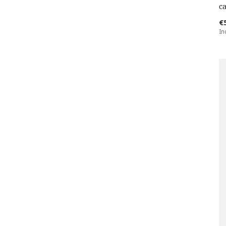
c
€
In