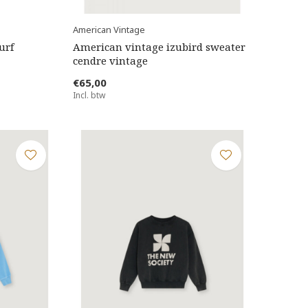
American Vintage
urf
American vintage izubird sweater
cendre vintage
€65,00
Incl. btw