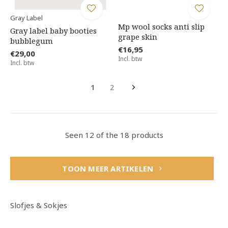
Gray Label
Mp wool socks anti slip
Gray label baby booties
grape skin
bubblegum
€16,95
€29,00
Incl. btw
Incl. btw
1
2
Seen 12 of the 18 products
TOON MEER ARTIKELEN
Slofjes & Sokjes