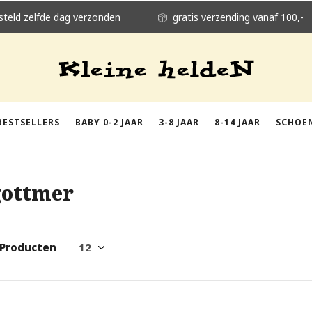
steld zelfde dag verzonden
gratis verzending vanaf 100,-
BESTSELLERS
BABY 0-2 JAAR
3-8 JAAR
8-14 JAAR
SCHOE
gottmer
 Producten