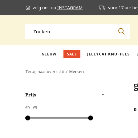
volg ons op
INSTAGRAM
voor 17 uur be
NIEUW
SALE
JELLYCAT KNUFFELS
Terug naar overzicht
Merken
Prijs
€0
-
€5
0