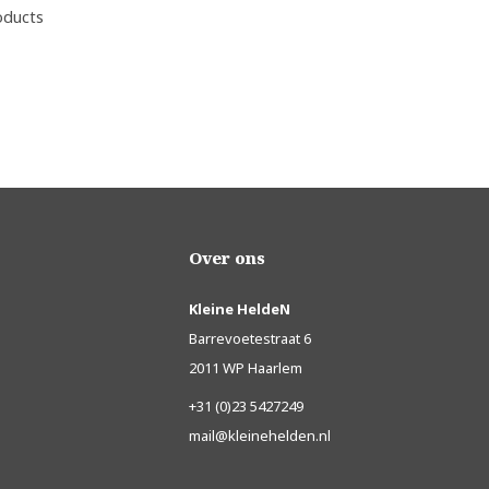
oducts
Over ons
Kleine HeldeN
Barrevoetestraat 6
2011 WP Haarlem
+31 (0)23 5427249
mail@kleinehelden.nl