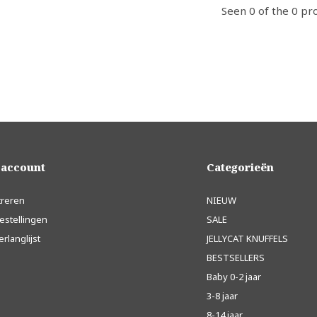
Seen 0 of the 0 pr
 account
Categorieën
treren
NIEUW
estellingen
SALE
erlanglijst
JELLYCAT KNUFFELS
BESTSELLERS
Baby 0-2 jaar
3-8 jaar
8-14 jaar