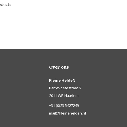
oducts
Over ons
Kleine HeldeN
Barrevoetestraat 6
2011 WP Haarlem
+31 (0)23 5427249
mail@kleinehelden.nl