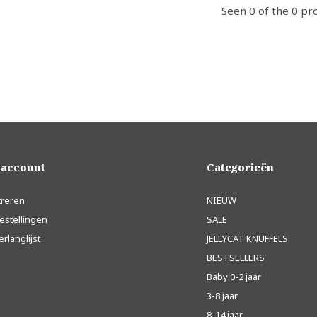
Seen 0 of the 0 pr
 account
Categorieën
treren
NIEUW
estellingen
SALE
erlanglijst
JELLYCAT KNUFFELS
BESTSELLERS
Baby 0-2 jaar
3-8 jaar
8-14 jaar