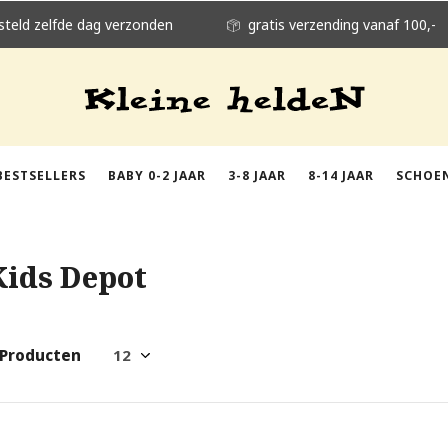
steld zelfde dag verzonden
gratis verzending vanaf 100,-
BESTSELLERS
BABY 0-2 JAAR
3-8 JAAR
8-14 JAAR
SCHOE
Kids Depot
 Producten