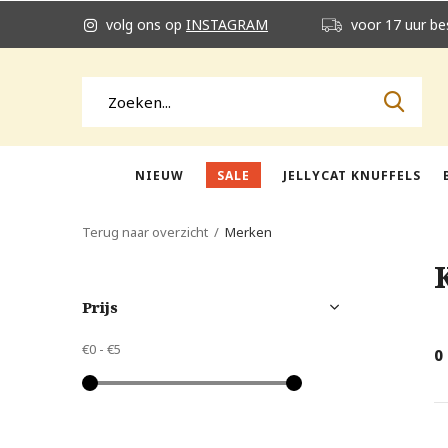
volg ons op
INSTAGRAM
voor 17 uur be
NIEUW
SALE
JELLYCAT KNUFFELS
Terug naar overzicht
Merken
Prijs
€0
-
€5
0