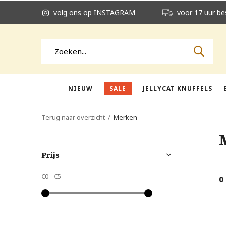
volg ons op
INSTAGRAM
voor 17 uur be
NIEUW
SALE
JELLYCAT KNUFFELS
Terug naar overzicht
Merken
Prijs
€0
-
€5
0