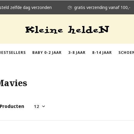
steld zelfde dag verzonden
gratis verzending vanaf 100,-
BESTSELLERS
BABY 0-2 JAAR
3-8 JAAR
8-14 JAAR
SCHOE
Mavies
 Producten