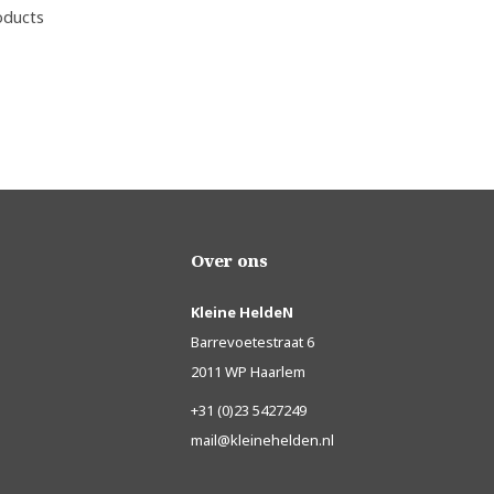
oducts
Over ons
Kleine HeldeN
Barrevoetestraat 6
2011 WP Haarlem
+31 (0)23 5427249
mail@kleinehelden.nl