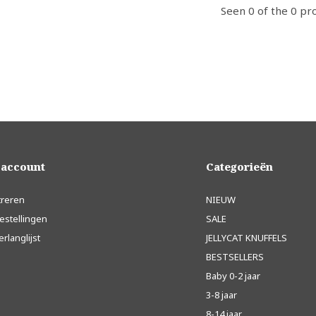
Seen 0 of the 0 pr
 account
Categorieën
treren
NIEUW
estellingen
SALE
erlanglijst
JELLYCAT KNUFFELS
BESTSELLERS
Baby 0-2 jaar
3-8 jaar
8-14 jaar