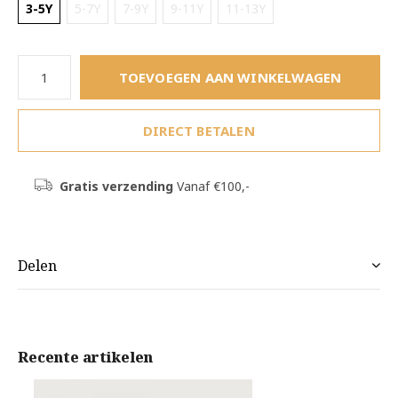
3-5Y
5-7Y
7-9Y
9-11Y
11-13Y
TOEVOEGEN AAN WINKELWAGEN
DIRECT BETALEN
Gratis verzending
Vanaf €100,-
Delen
Recente artikelen