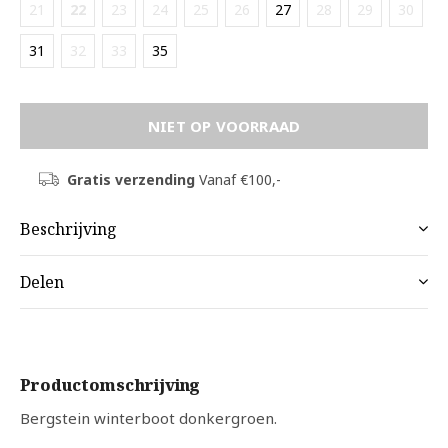
21
22
23
24
25
26
27
28
29
30
31
32
33
35
NIET OP VOORRAAD
Gratis verzending
Vanaf €100,-
Beschrijving
Delen
Productomschrijving
Bergstein winterboot donkergroen.