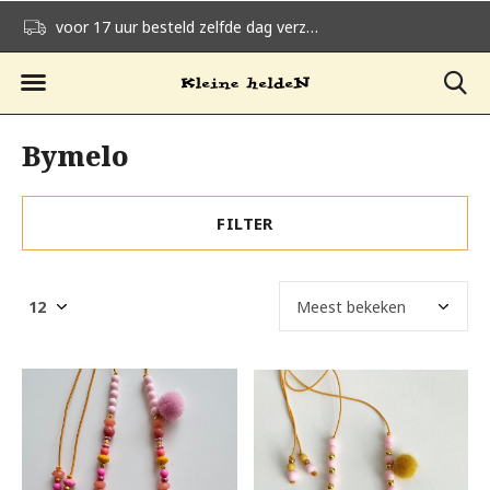
voor 17 uur besteld zelfde dag verzonden
gratis verzending v
Bymelo
FILTER