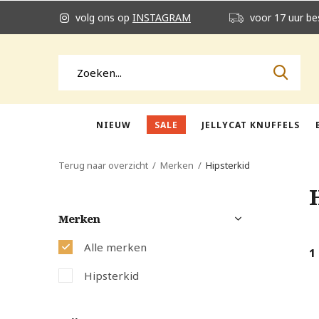
volg ons op
INSTAGRAM
voor 17 uur be
NIEUW
SALE
JELLYCAT KNUFFELS
Terug naar overzicht
Merken
Hipsterkid
Merken
Alle merken
1
Hipsterkid