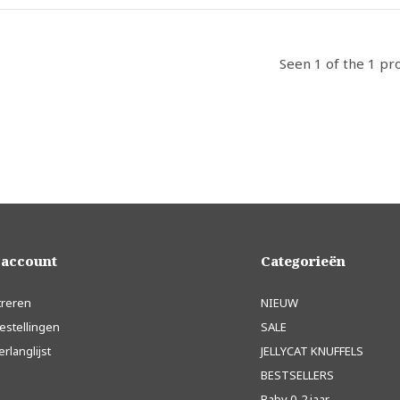
Seen 1 of the 1 pr
 account
Categorieën
treren
NIEUW
estellingen
SALE
erlanglijst
JELLYCAT KNUFFELS
BESTSELLERS
Baby 0-2 jaar