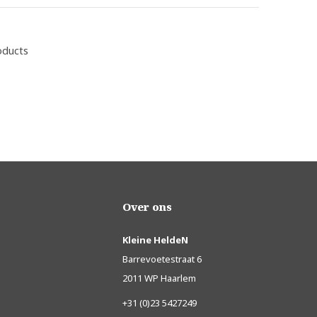
oducts
Over ons
Kleine HeldeN
Barrevoetestraat 6
2011 WP Haarlem
+31 (0)23 5427249