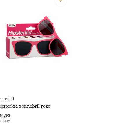
psterkid
ipsterkid zonnebril roze
24,95
cl. btw