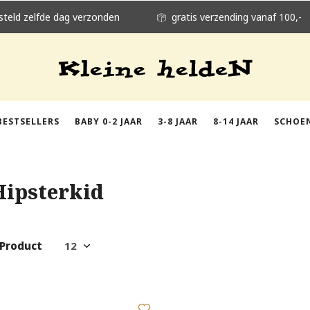
steld zelfde dag verzonden
gratis verzending vanaf 100,-
BESTSELLERS
BABY 0-2 JAAR
3-8 JAAR
8-14 JAAR
SCHOE
Hipsterkid
 Product