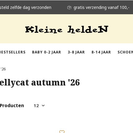
steld zelfde dag verzonden
gratis verzending vanaf 100,-
BESTSELLERS
BABY 0-2 JAAR
3-8 JAAR
8-14 JAAR
SCHOE
 '26
Jellycat autumn '26
 Producten