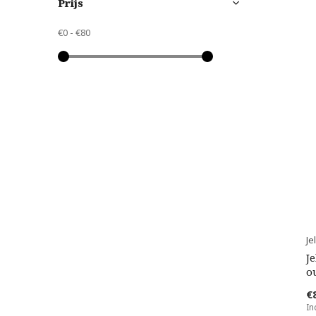
Prijs
€0
-
€80
Je
J
ou
€
In