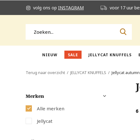
volg ons op
INSTAGRAM
voor 17 uur be
NIEUW
SALE
JELLYCAT KNUFFELS
Terug naar overzicht
JELLYCAT KNUFFELS
Jellycat autumn
Merken
Alle merken
6
Jellycat