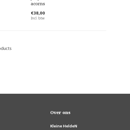
acorns
€38,00
Incl. btw
oducts
Over ons
Kleine HeldeN