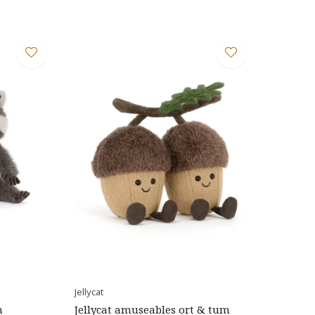
Jellycat
n
Jellycat amuseables ort & tum