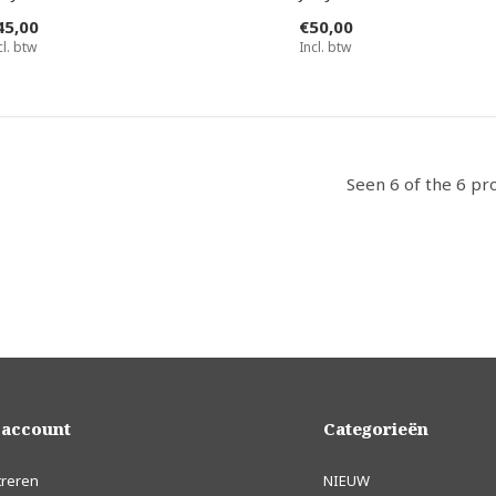
45,00
€50,00
cl. btw
Incl. btw
Seen 6 of the 6 pr
 account
Categorieën
treren
NIEUW