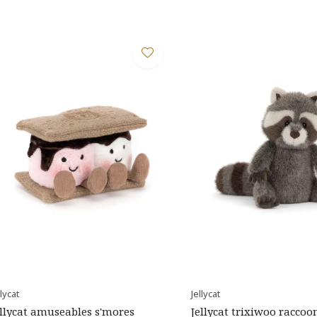
llycat
Jellycat
ellycat amuseables s'mores
Jellycat trixiwoo raccoo