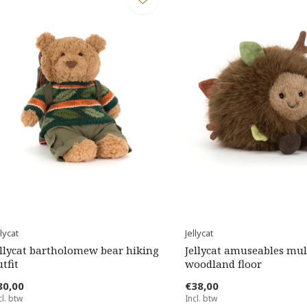
llycat
Jellycat
ellycat bartholomew bear hiking
Jellycat amuseables mul
tfit
woodland floor
80,00
€38,00
cl. btw
Incl. btw