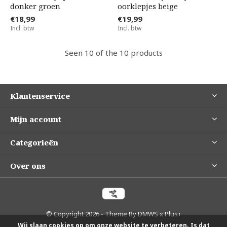
donker groen
oorklepjes beige
€18,99
€19,99
Incl. btw
Incl. btw
Seen 10 of the 10 products
Klantenservice
Mijn account
Categorieën
Over ons
© Copyright
2026
- Theme By
DMWS
x
Plus+
Wij slaan cookies op om onze website te verbeteren. Is dat