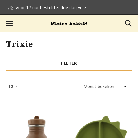
voor 17 uur besteld zelfde dag verzonden
gratis verzending v
Trixie
FILTER