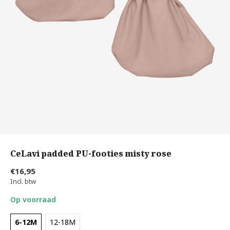
CeLavi padded PU-footies misty rose
€16,95
Incl. btw
Op voorraad
6-12M
12-18M