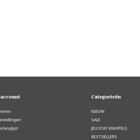
 account
Categorieën
treren
NIEUW
estellingen
SALE
erlanglijst
JELLYCAT KNUFFELS
BESTSELLERS