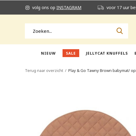
volg ons op
INSTAGRAM
voor 17 uur be
NIEUW
SALE
JELLYCAT KNUFFELS
Terug naar overzicht
Play & Go Tawny Brown babymat/ op