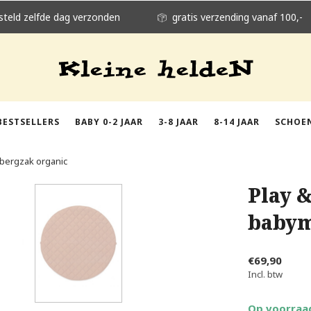
steld zelfde dag verzonden
gratis verzending vanaf 100,-
BESTSELLERS
BABY 0-2 JAAR
3-8 JAAR
8-14 JAAR
SCHOE
bergzak organic
Play 
babym
€69,90
Incl. btw
Op voorraa