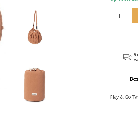
G
Va
Bes
Play & Go T