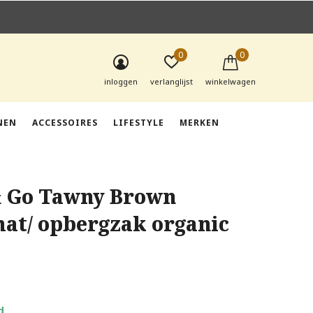
0
0
inloggen
verlanglijst
winkelwagen
NEN
ACCESSOIRES
LIFESTYLE
MERKEN
& Go Tawny Brown
at/ opbergzak organic
d