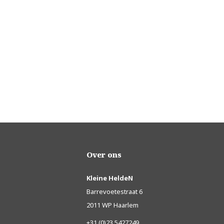
Over ons
Kleine HeldeN
Barrevoetestraat 6
2011 WP Haarlem
+31 (0)23 5427249