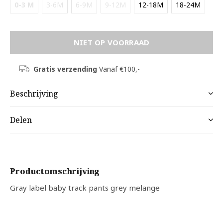
0-3 M
3-6M
6-9M
9-12M
12-18M
18-24M
NIET OP VOORRAAD
Gratis verzending
Vanaf €100,-
Beschrijving
Delen
Productomschrijving
Gray label baby track pants grey melange