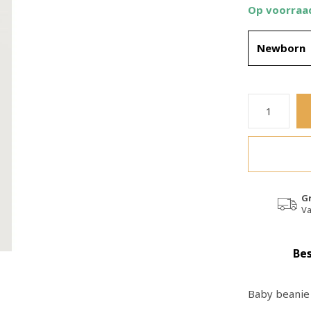
Op voorraa
Newborn
G
Va
Bes
Baby beanie