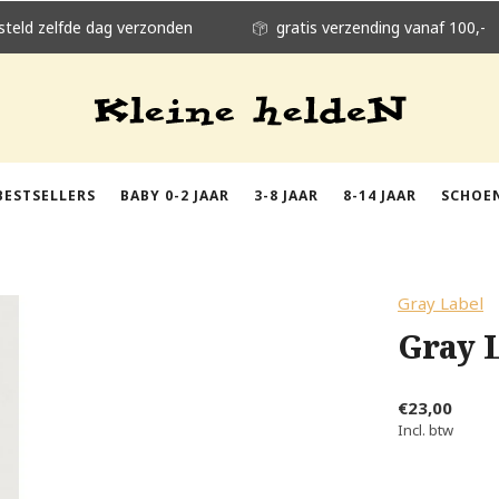
steld zelfde dag verzonden
gratis verzending vanaf 100,-
BESTSELLERS
BABY 0-2 JAAR
3-8 JAAR
8-14 JAAR
SCHOE
Gray Label
Gray 
€23,00
Incl. btw