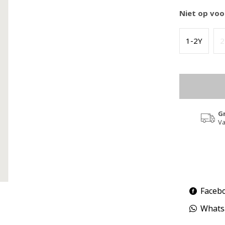
Niet op voo
1-2Y
2
G
Va
Faceb
Whats