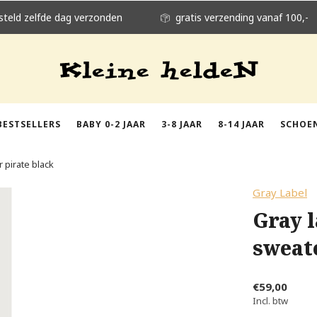
steld zelfde dag verzonden
gratis verzending vanaf 100,-
BESTSELLERS
BABY 0-2 JAAR
3-8 JAAR
8-14 JAAR
SCHOE
 pirate black
Gray Label
Gray 
sweat
€59,00
Incl. btw