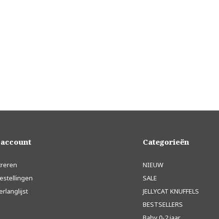
 account
Categorieën
treren
NIEUW
estellingen
SALE
erlanglijst
JELLYCAT KNUFFELS
BESTSELLERS
Baby 0-2 jaar