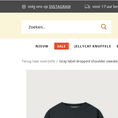
volg ons op
INSTAGRAM
voor 17 uur be
NIEUW
SALE
JELLYCAT KNUFFELS
Terug naar overzicht
Gray label dropped shoulder sweater