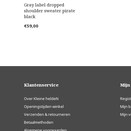
Gray label dropped
shoulder sweater pirate
black
€59,00
Klantenservice
Mijn
Over Kleine heldeN
Regis
Openingstijden winkel
Mijn b
Verzenden & retourneren
Mijn v
Betaalmethoden
Algemene voorwaarden