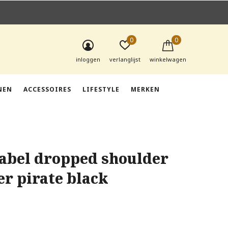
0
0
inloggen
verlanglijst
winkelwagen
NEN
ACCESSOIRES
LIFESTYLE
MERKEN
label dropped shoulder
er pirate black