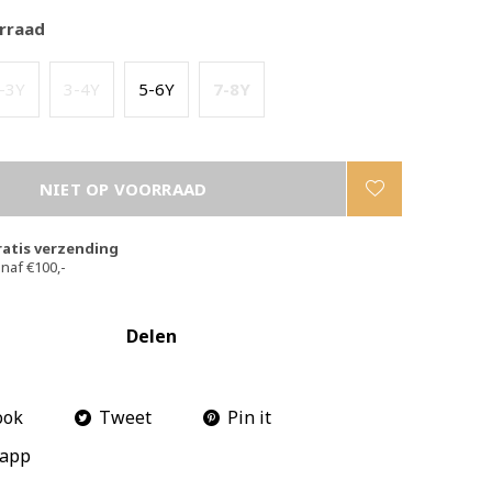
rraad
-3Y
3-4Y
5-6Y
7-8Y
NIET OP VOORRAAD
ratis verzending
naf €100,-
Delen
ook
Tweet
Pin it
app