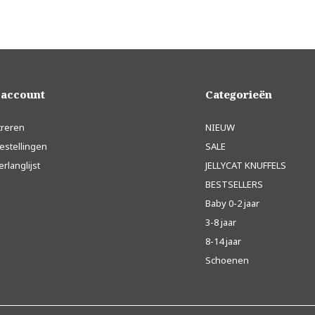
 account
Categorieën
treren
NIEUW
estellingen
SALE
erlanglijst
JELLYCAT KNUFFELS
BESTSELLERS
Baby 0-2 jaar
3-8 jaar
8-14 jaar
Schoenen