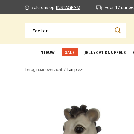
volg ons op
INSTAGRAM
voor 17 uur be
NIEUW
SALE
JELLYCAT KNUFFELS
Terug naar overzicht
Lamp ezel