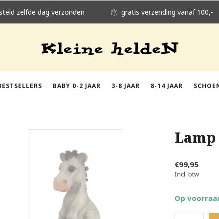
steld zelfde dag verzonden
gratis verzending vanaf 100,-
BESTSELLERS
BABY 0-2 JAAR
3-8 JAAR
8-14 JAAR
SCHOE
Lamp 
€99,95
Incl. btw
Op voorraa