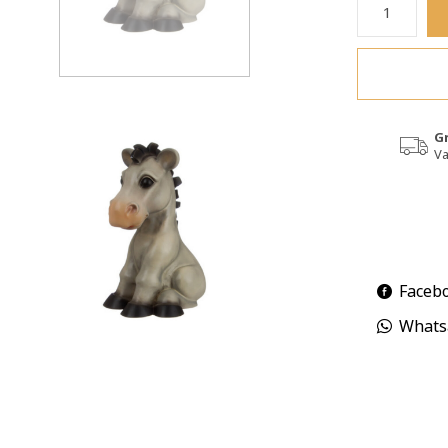
G
Va
Faceb
Whats