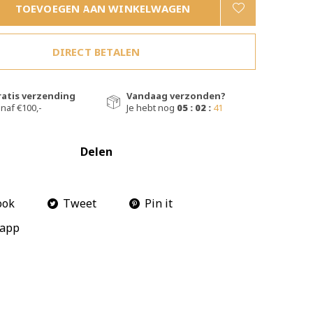
TOEVOEGEN AAN WINKELWAGEN
DIRECT BETALEN
ratis verzending
Vandaag verzonden?
naf €100,-
Je hebt nog
05 : 02 :
40
Delen
ook
Tweet
Pin it
app