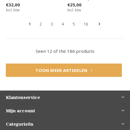
€32,00
€25,00
Incl. btw
Incl. btw
1
2
3
4
5
16
Seen 12 of the 186 products
TOON MEER ARTIKELEN
Klantenservice
Mijn account
Categorieën