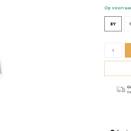
Op voorraa
8Y
G
Va