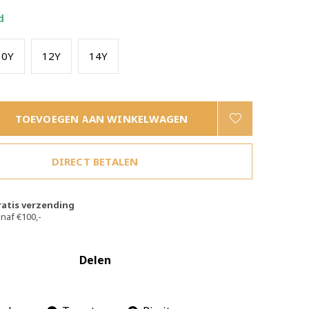
d
10Y
12Y
14Y
TOEVOEGEN AAN WINKELWAGEN
DIRECT BETALEN
ratis verzending
naf €100,-
Delen