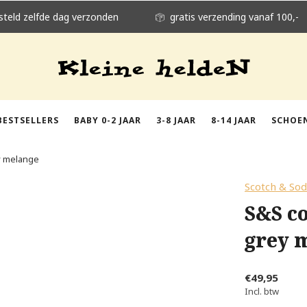
steld zelfde dag verzonden
gratis verzending vanaf 100,-
BESTSELLERS
BABY 0-2 JAAR
3-8 JAAR
8-14 JAAR
SCHOE
y melange
Scotch & So
S&S co
grey 
€49,95
Incl. btw