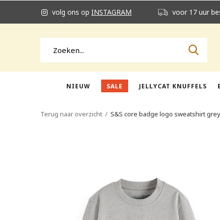
volg ons op
INSTAGRAM
voor 17 uur be
NIEUW
SALE
JELLYCAT KNUFFELS
Terug naar overzicht
S&S core badge logo sweatshirt gre