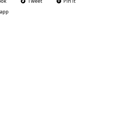
ook
Tweet
Pin it
app