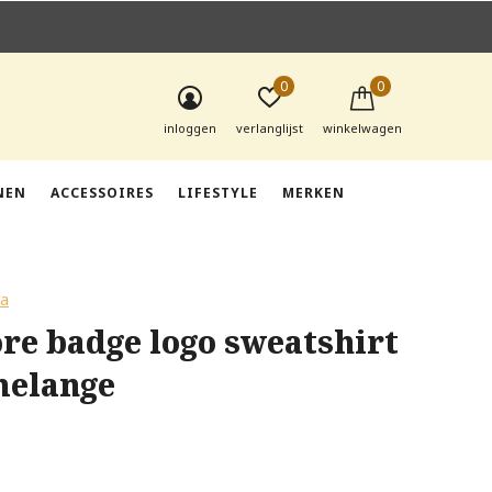
0
0
inloggen
verlanglijst
winkelwagen
NEN
ACCESSOIRES
LIFESTYLE
MERKEN
da
re badge logo sweatshirt
melange