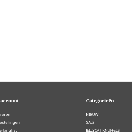
 account
Categorieën
treren
NIEUW
estellingen
SALE
erlanglijst
JELLYCAT KNUFFELS