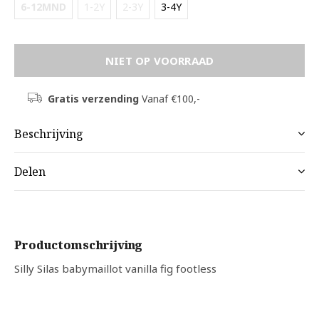
6-12MND
1-2Y
2-3Y
3-4Y
NIET OP VOORRAAD
Gratis verzending
Vanaf €100,-
Beschrijving
Delen
Productomschrijving
Silly Silas babymaillot vanilla fig footless