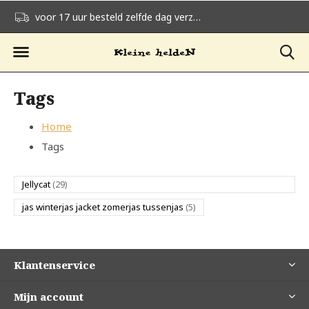
voor 17 uur besteld zelfde dag verzonden
gratis verzending v
Tags
Home
Tags
Jellycat
(29)
jas winterjas jacket zomerjas tussenjas
(5)
Klantenservice
Mijn account