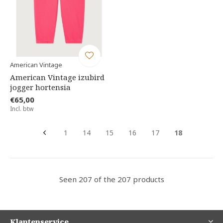
American Vintage
American Vintage izubird
jogger hortensia
€65,00
Incl. btw
1
14
15
16
17
18
Seen 207 of the 207 products
Klantenservice