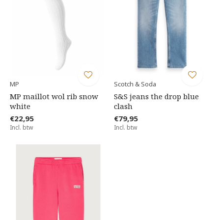
MP
Scotch & Soda
MP maillot wol rib snow
S&S jeans the drop blue
white
clash
€22,95
€79,95
Incl. btw
Incl. btw