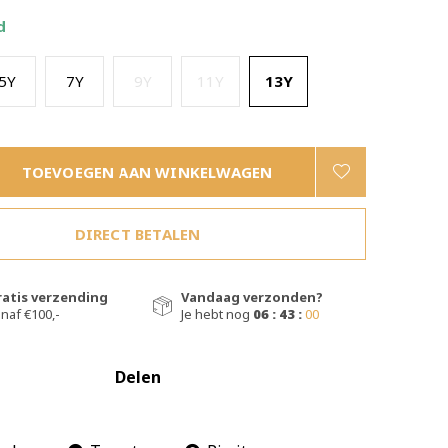
d
5Y
7Y
9Y
11Y
13Y
TOEVOEGEN AAN WINKELWAGEN
DIRECT BETALEN
ratis verzending
Vandaag verzonden?
naf €100,-
Je hebt nog
06 : 42 :
59
Delen