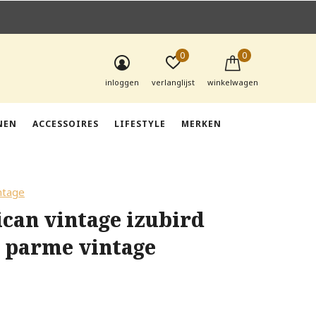
0
0
inloggen
verlanglijst
winkelwagen
NEN
ACCESSOIRES
LIFESTYLE
MERKEN
ntage
can vintage izubird
r parme vintage