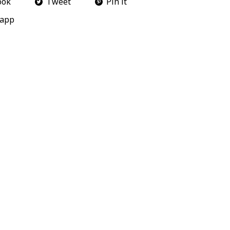
ook
Tweet
Pin it
app