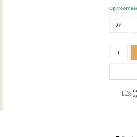
Op voorraa
3Y
G
Va