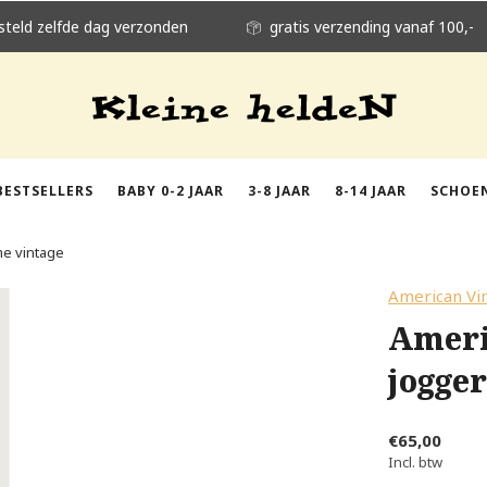
steld zelfde dag verzonden
gratis verzending vanaf 100,-
BESTSELLERS
BABY 0-2 JAAR
3-8 JAAR
8-14 JAAR
SCHOE
me vintage
American Vi
Ameri
jogge
€65,00
Incl. btw