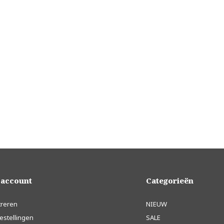
 account
Categorieën
treren
NIEUW
estellingen
SALE