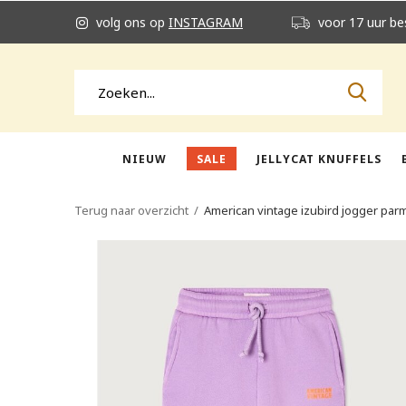
volg ons op
INSTAGRAM
voor 17 uur be
NIEUW
SALE
JELLYCAT KNUFFELS
Terug naar overzicht
American vintage izubird jogger par