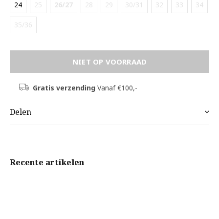
24
25
26/27
28
29
30/31
32
33
34
35/36
NIET OP VOORRAAD
Gratis verzending
Vanaf €100,-
Delen
Recente artikelen