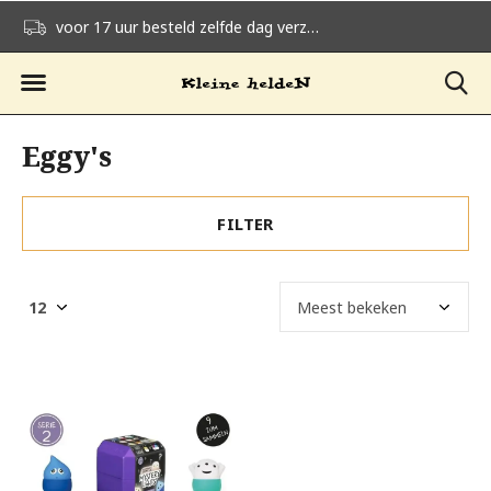
voor 17 uur besteld zelfde dag verzonden
gratis verzending v
Eggy's
FILTER