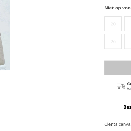
Niet op voo
20
26
G
Va
Bes
Cienta canva