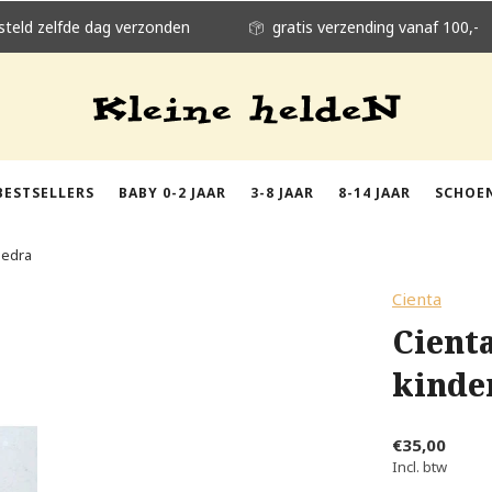
steld zelfde dag verzonden
gratis verzending vanaf 100,-
BESTSELLERS
BABY 0-2 JAAR
3-8 JAAR
8-14 JAAR
SCHOE
iedra
Cienta
Cient
kinde
€35,00
Incl. btw