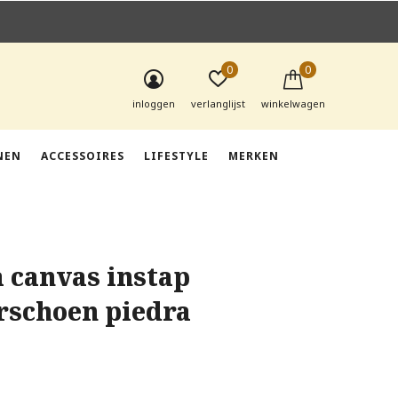
0
0
inloggen
verlanglijst
winkelwagen
NEN
ACCESSOIRES
LIFESTYLE
MERKEN
a canvas instap
rschoen piedra