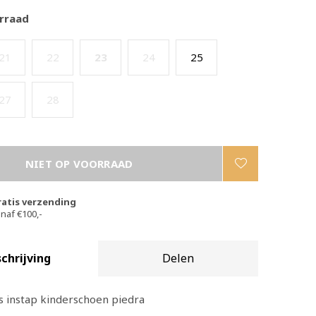
rraad
21
22
23
24
25
27
28
NIET OP VOORRAAD
ratis verzending
naf €100,-
chrijving
Delen
s instap kinderschoen piedra