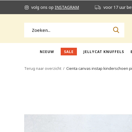
volg ons op
INSTAGRAM
voor 17 uur be
NIEUW
SALE
JELLYCAT KNUFFELS
Terug naar overzicht
Cienta canvas instap kinderschoen p