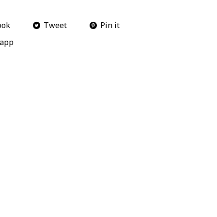
ook
Tweet
Pin it
app