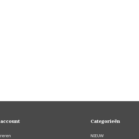
 account
Categorieën
treren
NIEUW