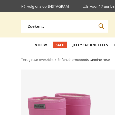
volg ons op
INSTAGRAM
voor 17 uur be
NIEUW
SALE
JELLYCAT KNUFFELS
Terug naar overzicht
Enfant thermoboots carmine rose