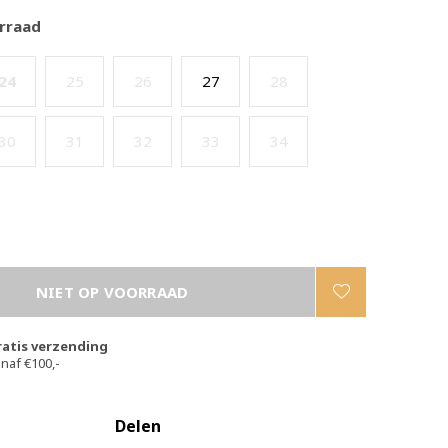
rraad
24
25
26
27
28
30
31
32
33
34
NIET OP VOORRAAD
ratis verzending
naf €100,-
Delen