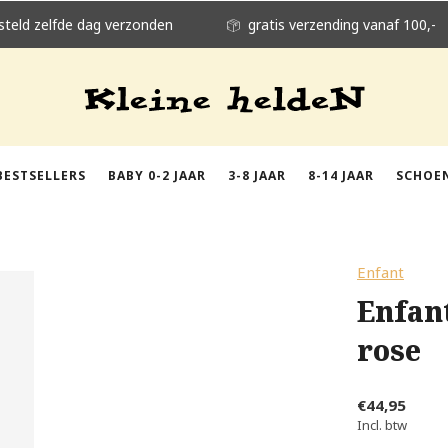
steld zelfde dag verzonden
gratis verzending vanaf 100,-
BESTSELLERS
BABY 0-2 JAAR
3-8 JAAR
8-14 JAAR
SCHOE
Enfant
Enfan
rose
€44,95
Incl. btw