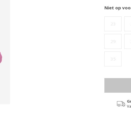
Niet op voo
23
29
35
G
Va