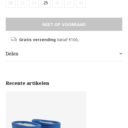
22
23
24
25
26
27
28
NIET OP VOORRAAD
Gratis verzending
Vanaf €100,-
Delen
Recente artikelen