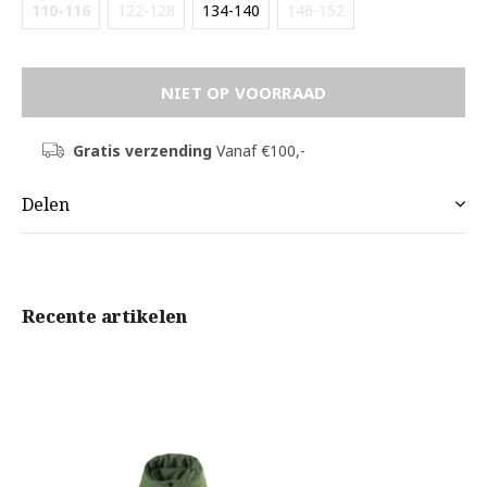
110-116
122-128
134-140
146-152
NIET OP VOORRAAD
Gratis verzending
Vanaf €100,-
Delen
Recente artikelen