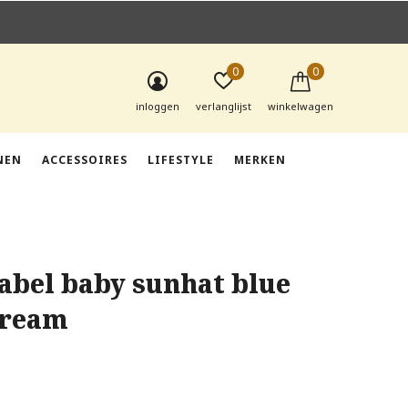
0
0
inloggen
verlanglijst
winkelwagen
NEN
ACCESSOIRES
LIFESTYLE
MERKEN
label baby sunhat blue
cream