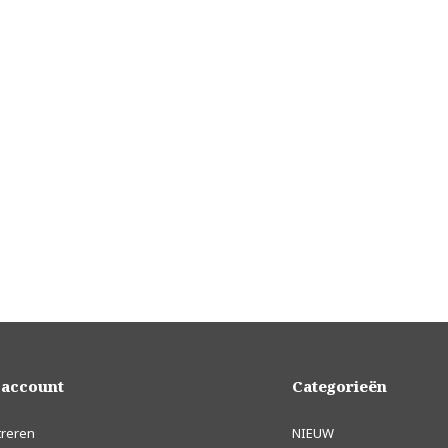
 account
Categorieën
treren
NIEUW