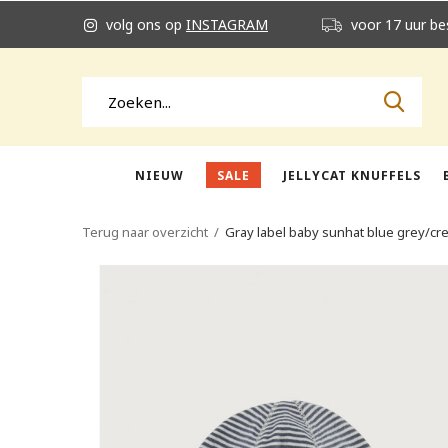
volg ons op
INSTAGRAM
voor 17 uur be
NIEUW
SALE
JELLYCAT KNUFFELS
Terug naar overzicht
Gray label baby sunhat blue grey/cr