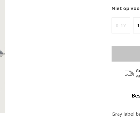
Niet op voo
0-1Y
1
G
Va
Bes
Gray label b