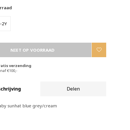
rraad
-2Y
NIET OP VOORRAAD
ratis verzending
naf €100,-
chrijving
Delen
aby sunhat blue grey/cream