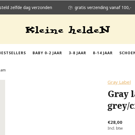
steld zelfde dag verzonden
gratis verzending vanaf 100,-
BESTSELLERS
BABY 0-2 JAAR
3-8 JAAR
8-14 JAAR
SCHOE
eam
Gray Label
Gray 
grey/
€28,00
Incl. btw