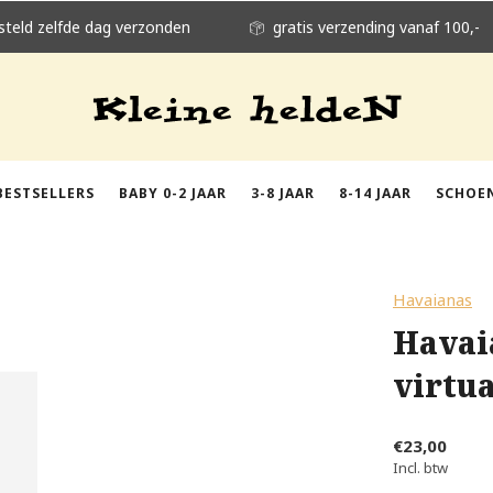
steld zelfde dag verzonden
gratis verzending vanaf 100,-
BESTSELLERS
BABY 0-2 JAAR
3-8 JAAR
8-14 JAAR
SCHOE
Havaianas
Havai
virtua
€23,00
Incl. btw