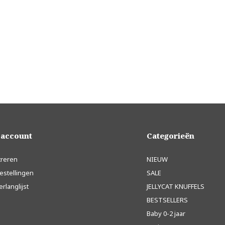
 account
Categorieën
treren
NIEUW
estellingen
SALE
erlanglijst
JELLYCAT KNUFFELS
BESTSELLERS
Baby 0-2 jaar