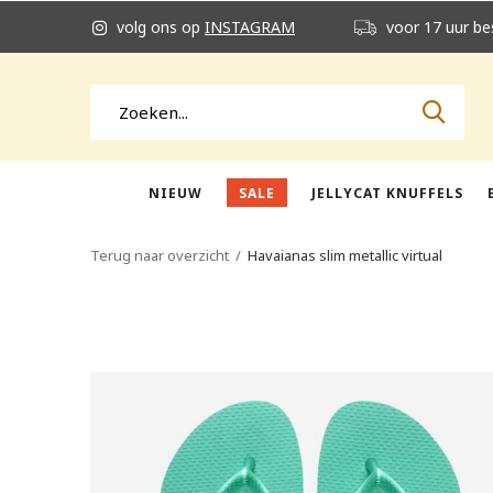
volg ons op
INSTAGRAM
voor 17 uur be
NIEUW
SALE
JELLYCAT KNUFFELS
Terug naar overzicht
Havaianas slim metallic virtual