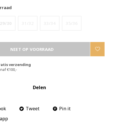
rraad
29/30
31/32
33/34
35/36
NIET OP VOORRAAD
ratis verzending
naf €100,-
Delen
ook
Tweet
Pin it
app