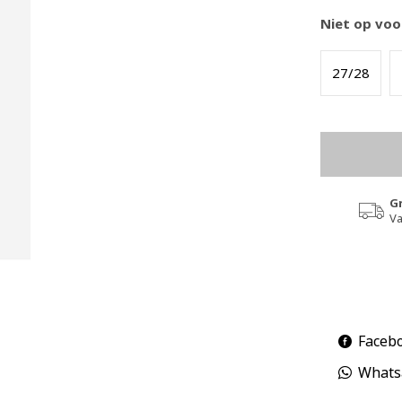
Niet op voo
27/28
G
Va
Faceb
Whats