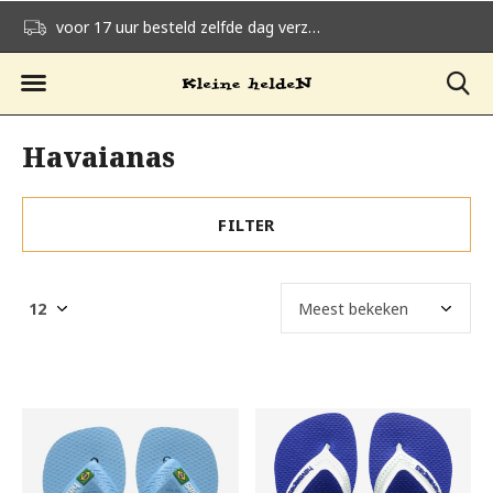
voor 17 uur besteld zelfde dag verzonden
gratis verzending v
Havaianas
FILTER