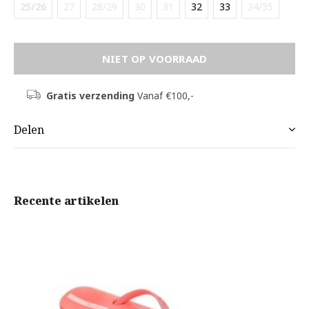
25/26
27
28/29
30
31
32
33
34/35
NIET OP VOORRAAD
Gratis verzending
Vanaf €100,-
Delen
Recente artikelen