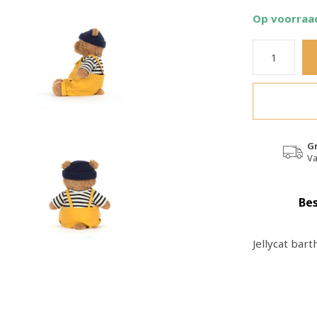
Op voorraa
G
Va
Bes
Jellycat bar