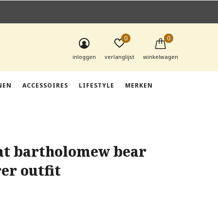
0
0
inloggen
verlanglijst
winkelwagen
NEN
ACCESSOIRES
LIFESTYLE
MERKEN
cat bartholomew bear
er outfit