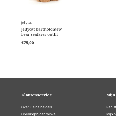
Jellycat
Jellycat bartholomew
bear seafarer outfit
€75,00
Klantenservice
Mijn
Over Kleine heldeN
Regis
Openingstijden winkel
Mijn b