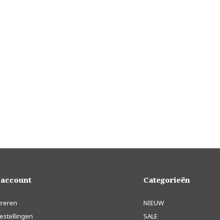
 account
Categorieën
treren
NIEUW
estellingen
SALE