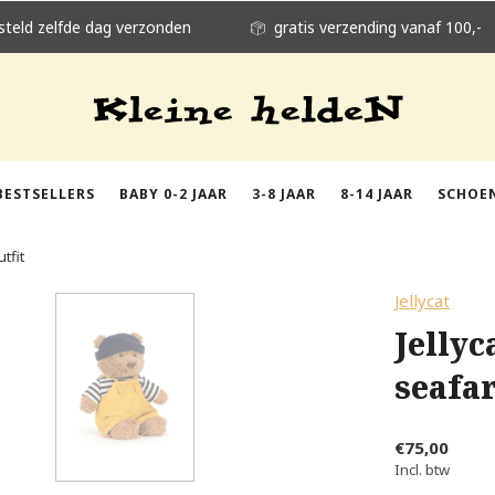
steld zelfde dag verzonden
gratis verzending vanaf 100,-
BESTSELLERS
BABY 0-2 JAAR
3-8 JAAR
8-14 JAAR
SCHOE
tfit
Jellycat
Jelly
seafar
€75,00
Incl. btw