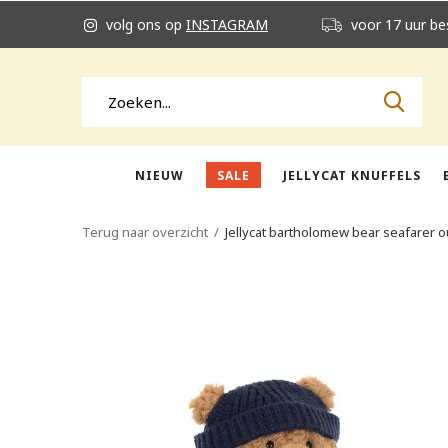
volg ons op
INSTAGRAM
voor 17 uur be
NIEUW
SALE
JELLYCAT KNUFFELS
Terug naar overzicht
Jellycat bartholomew bear seafarer ou