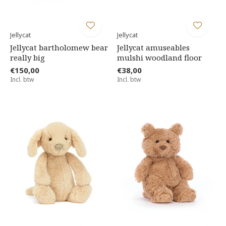
Jellycat
Jellycat
Jellycat bartholomew bear
Jellycat amuseables
really big
mulshi woodland floor
€150,00
€38,00
Incl. btw
Incl. btw