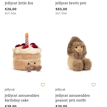
Jellycat little fox
Jellycat bretti yeti
€26,00
€65,00
Incl. btw
Incl. btw
Jellycat
Jellycat
Jellycat amuseables
Jellycat amuseables
birthday cake
peanut yeti outfit
€38,00
€30,00