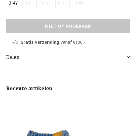
3-4Y
4-5Y
5-6Y
6-7Y
7-8Y
NIET OP VOORRAAD
Gratis verzending
Vanaf €100,-
Delen
Recente artikelen