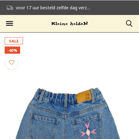
voor 17 uur besteld zelfde dag verzonden
gratis verzending v
SALE
-40%