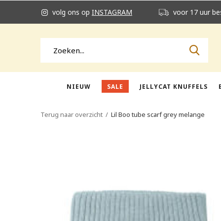
volg ons op
INSTAGRAM
voor 17 uur be
NIEUW
SALE
JELLYCAT KNUFFELS
Terug naar overzicht
Lil Boo tube scarf grey melange