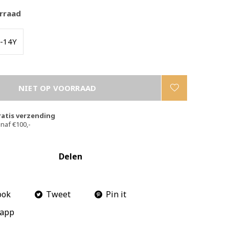
rraad
-14Y
NIET OP VOORRAAD
ratis verzending
naf €100,-
Delen
ook
Tweet
Pin it
app