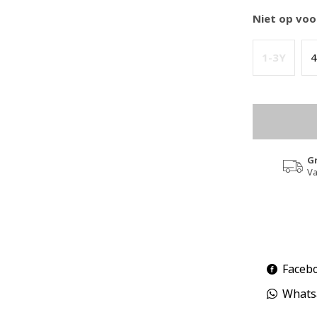
Niet op voo
1-3Y
4
G
Va
Faceb
Whats