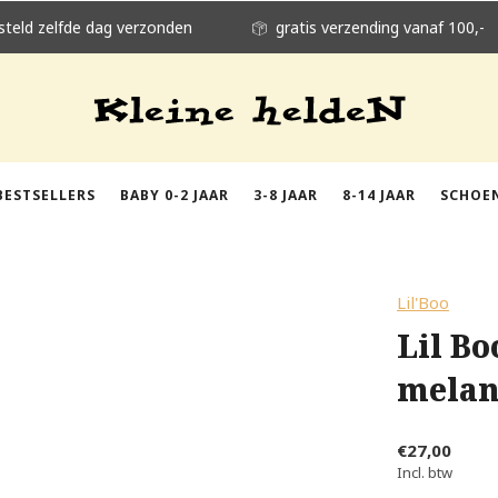
steld zelfde dag verzonden
gratis verzending vanaf 100,-
BESTSELLERS
BABY 0-2 JAAR
3-8 JAAR
8-14 JAAR
SCHOE
Lil'Boo
Lil Bo
melan
€27,00
Incl. btw