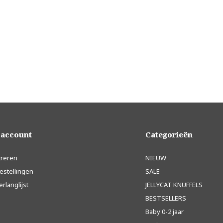
 account
Categorieën
treren
NIEUW
estellingen
SALE
erlanglijst
JELLYCAT KNUFFELS
BESTSELLERS
Baby 0-2 jaar