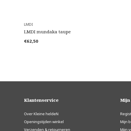
LMDI
LMDI mundaka taupe
€62,50
Klantenservice
Mijn
Over Kleine heldeN
Regis
Openingstijden winkel
Mijn b
Verzenden & retourneren
Mijn v