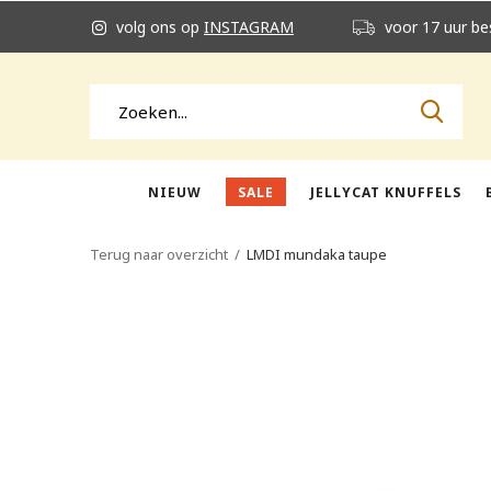
volg ons op
INSTAGRAM
voor 17 uur be
NIEUW
SALE
JELLYCAT KNUFFELS
Terug naar overzicht
LMDI mundaka taupe