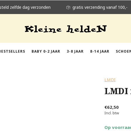
steld zelfde dag verzonden
gratis verzending vanaf 100,-
BESTSELLERS
BABY 0-2 JAAR
3-8 JAAR
8-14 JAAR
SCHOE
LMDI
LMDI 
€62,50
Incl. btw
Op voorraa