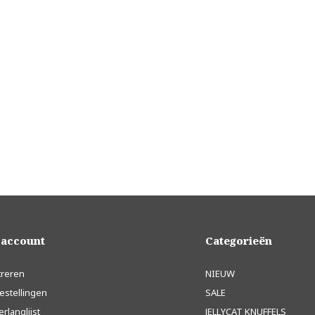
 account
Categorieën
treren
NIEUW
estellingen
SALE
erlanglijst
JELLYCAT KNUFFELS