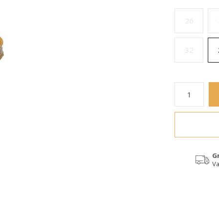
26
32
G
Va