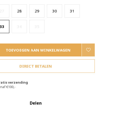
27
28
29
30
31
33
34
35
TOEVOEGEN AAN WINKELWAGEN
DIRECT BETALEN
ratis verzending
naf €100,-
Delen