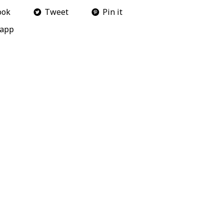
ook
Tweet
Pin it
app