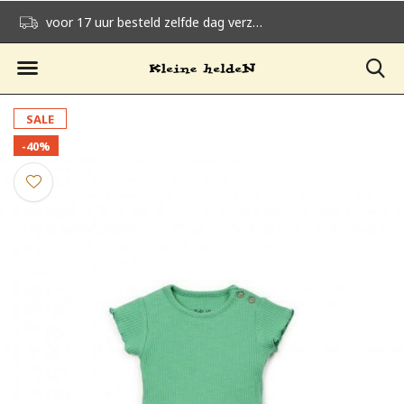
voor 17 uur besteld zelfde dag verzonden
gratis verzending v
SALE
-40%