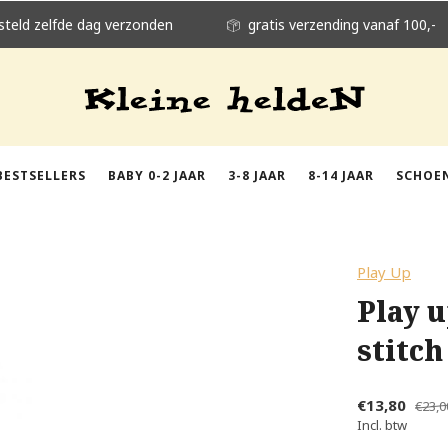
steld zelfde dag verzonden
gratis verzending vanaf 100,-
BESTSELLERS
BABY 0-2 JAAR
3-8 JAAR
8-14 JAAR
SCHOE
Play Up
Play u
stitch
€13,80
€23,0
Incl. btw