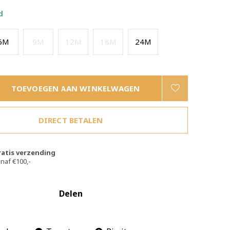
d
6M
9M
12M
18M
24M
TOEVOEGEN AAN WINKELWAGEN
DIRECT BETALEN
ratis verzending
naf €100,-
Delen