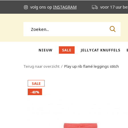
volg ons op
INSTAGRAM
voor 17 uur be
NIEUW
SALE
JELLYCAT KNUFFELS
Terug naar overzicht
Play up rib flamé leggings stitch
SALE
-40%