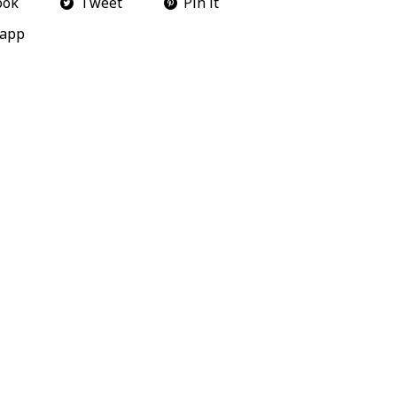
ook
Tweet
Pin it
app