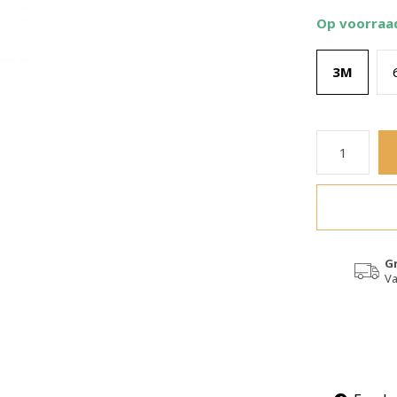
Op voorraa
3M
G
Va