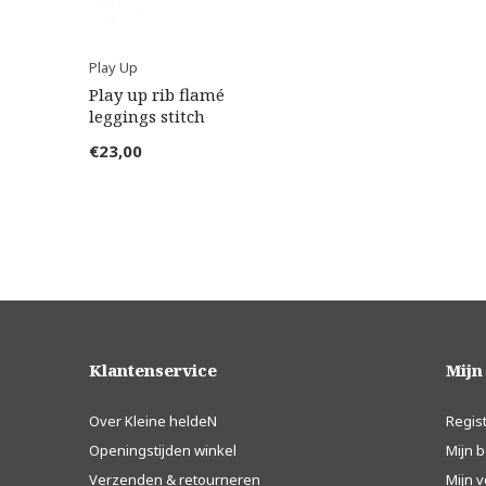
Play Up
Play up rib flamé
leggings stitch
€23,00
Klantenservice
Mijn
Over Kleine heldeN
Regis
Openingstijden winkel
Mijn b
Verzenden & retourneren
Mijn v