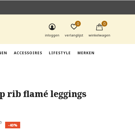
0
0
inloggen
verlanglijst
winkelwagen
NEN
ACCESSOIRES
LIFESTYLE
MERKEN
p rib flamé leggings
0
-40%