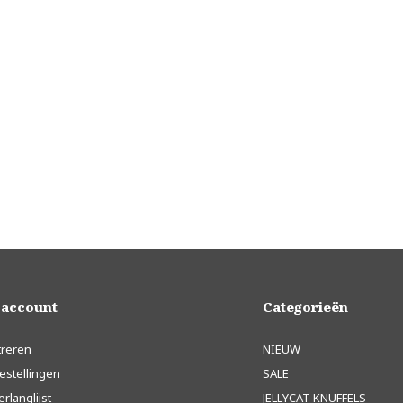
 account
Categorieën
treren
NIEUW
estellingen
SALE
erlanglijst
JELLYCAT KNUFFELS