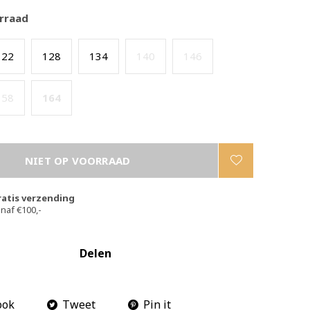
rraad
122
128
134
140
146
158
164
NIET OP VOORRAAD
ratis verzending
naf €100,-
Delen
ook
Tweet
Pin it