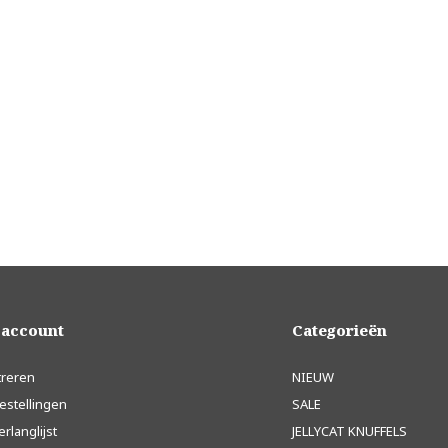
 account
Categorieën
treren
NIEUW
estellingen
SALE
erlanglijst
JELLYCAT KNUFFELS