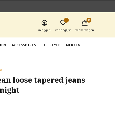
0
0
inloggen
verlanglijst
winkelwagen
NEN
ACCESSOIRES
LIFESTYLE
MERKEN
da
an loose tapered jeans
 night