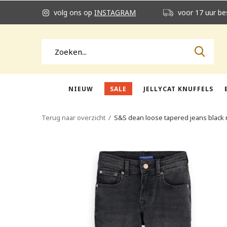
volg ons op
INSTAGRAM
voor 17 uur be
NIEUW
SALE
JELLYCAT KNUFFELS
Terug naar overzicht
S&S dean loose tapered jeans black 