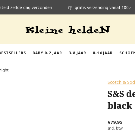
steld zelfde dag verzonden
gratis verzending vanaf 100,-
BESTSELLERS
BABY 0-2 JAAR
3-8 JAAR
8-14 JAAR
SCHOE
night
Scotch & So
S&S de
black
€79,95
Incl. btw