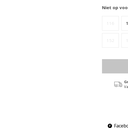
Niet op voo
116
152
G
Va
Faceb