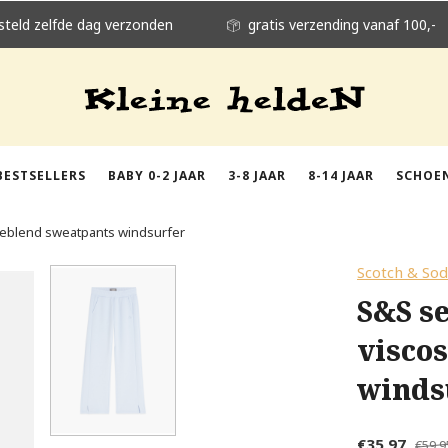
steld zelfde dag verzonden
gratis verzending vanaf 100,-
BESTSELLERS
BABY 0-2 JAAR
3-8 JAAR
8-14 JAAR
SCHOE
oseblend sweatpants windsurfer
Scotch & So
S&S se
visco
winds
€35,97
€59,9