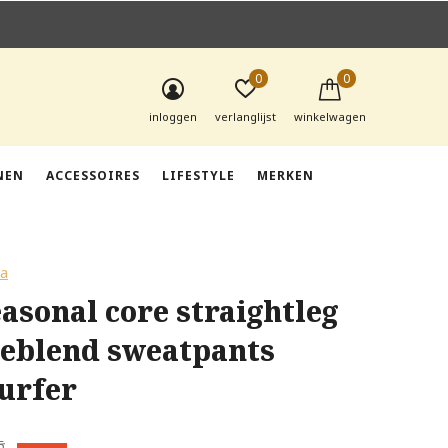
0
0
inloggen
verlanglijst
winkelwagen
NEN
ACCESSOIRES
LIFESTYLE
MERKEN
da
asonal core straightleg
seblend sweatpants
urfer
5