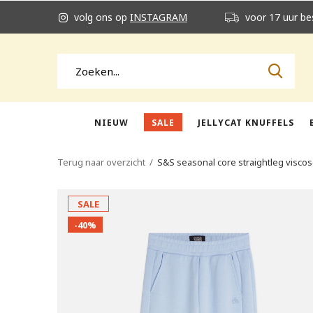
volg ons op
INSTAGRAM
voor 17 uur be
NIEUW
SALE
JELLYCAT KNUFFELS
Terug naar overzicht
S&S seasonal core straightleg visc
SALE
-40%