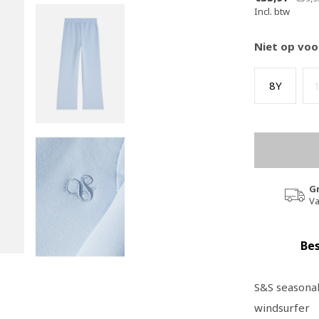
Incl. btw
Niet op voo
8Y
G
Va
Bes
S&S seasonal
windsurfer