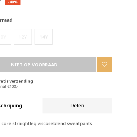
-40%
rraad
10Y
12Y
14Y
NIET OP VOORRAAD
ratis verzending
naf €100,-
chrijving
Delen
 core straightleg viscoseblend sweatpants