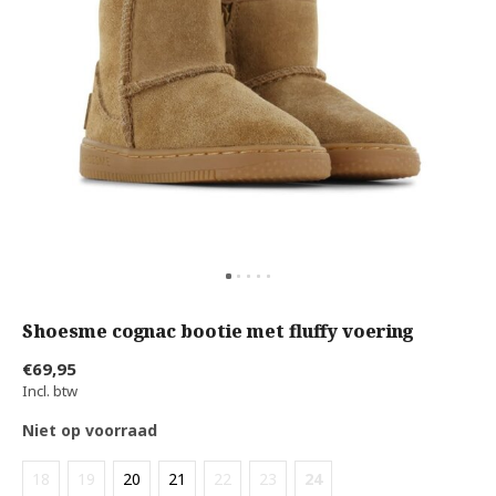
Shoesme cognac bootie met fluffy voering
€69,95
Incl. btw
Niet op voorraad
18
19
20
21
22
23
24